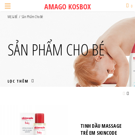
Skip
AMAGO
AMAGO KOSBOX
0
to
KOSBOX
content
MẸ & BÉ
/
Sản Phẩm Cho Bé
SẢN PHẨM CHO BÉ
LỌC THÊM
TINH DẦU MASSAGE
TRẺ EM SKINCODE