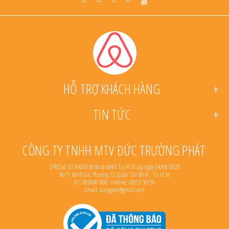
Facebook
Twitter
Instagram
Pinterest
HỖ TRỢ KHÁCH HÀNG
TIN TỨC
CÔNG TY TNHH MTV ĐỨC TRƯỜNG PHÁT
GPKD số: 0316420138 do sở KHĐT Tp.HCM cấp ngày 04/08/2020
36/11 Bình Giã, Phường 13, Quận Tân Bình, Tp.HCM
ĐT: 0836001800 -Hotline : 0965156159
Email: amagovn@gmail.com